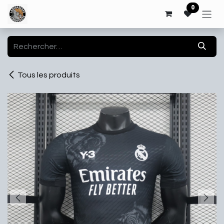
Se rendre au contenu
0
Tous les produits