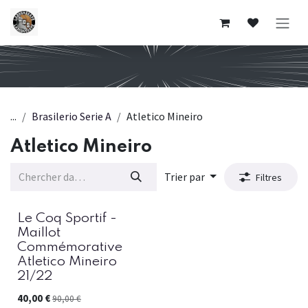
Se rendre au contenu
...
Brasilerio Serie A
Atletico Mineiro
Atletico Mineiro
Trier par
Filtres
Le Coq Sportif -
Maillot
Commémorative
Atletico Mineiro
21/22
40,00
€
90,00
€